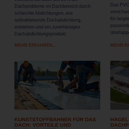
Das PVC
Dachprobleme im Dachbereich durch
verschwe
schlechte Abdichtungen, wie
für lang
selbstklebende Dachabdichtung,
passende
entstehen und ein zuverlässiges
überlapp
Dachabdichtungsprodukt
MEHR ERFAHREN...
MEHR ER
KUNSTSTOFFBAHNEN FÜR DAS
HAGEL
DACH: VORTEILE UND
DACHP