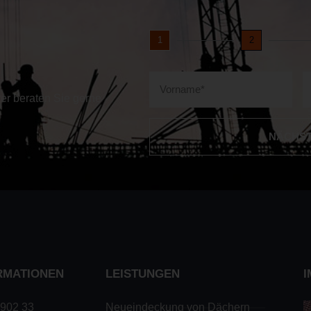
1
2
ter beraten Sie gerne
NÄCHS
Alternative:
RMATIONEN
LEISTUNGEN
I
 902 33
Neueindeckung von Dächern