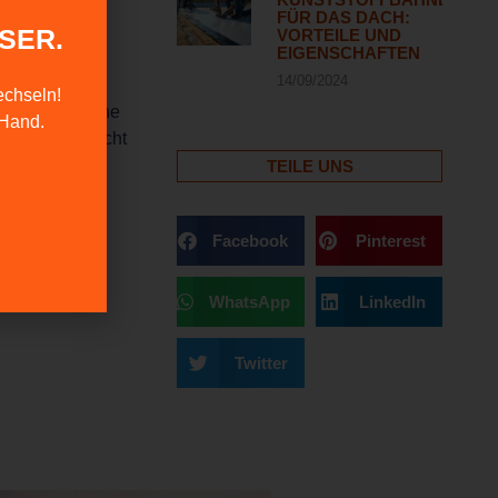
BAUEN:
FÜR DAS DACH:
SER.
VORTEILE UND
S
EIGENSCHAFTEN
14/09/2024
echseln!
ern spielt eine
 Hand.
 mehr Tageslicht
 im
TEILE UNS
chen. Mit
Facebook
Pinterest
WhatsApp
LinkedIn
Twitter