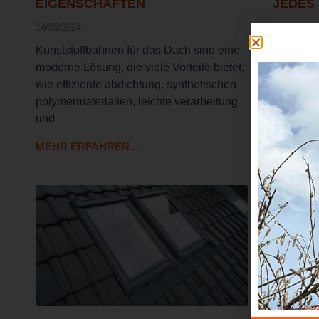
EIGENSCHAFTEN
JEDES
14/09/2024
14/09/2024
Kunststoffbahnen für das Dach sind eine
PVC Dach
moderne Lösung, die viele Vorteile bietet,
Lösung fü
wie effiziente abdichtung, synthetischen
hagelfes
polymermaterialien, leichte verarbeitung
sind nich
und
MEHR ERFAHREN...
MEHR ER