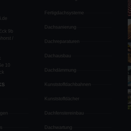
Fertigdachsysteme
i.de
Dachsanierung
Eck 9b
orst /
Dachreparaturen
Dachausbau
k
ße 10
Dachdämmung
ck
KS
Kunststoffdachbahnen
Kunststoffdächer
ngen
Dachfenstereinbau
ps
Dachwartung