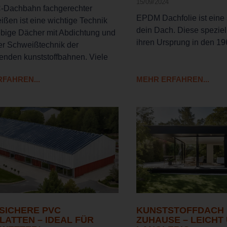
15/09/2024
-Dachbahn fachgerechter
EPDM Dachfolie ist eine 
ißen ist eine wichtige Technik
dein Dach. Diese speziel
lebige Dächer mit Abdichtung und
ihren Ursprung in den 1
r Schweißtechnik der
enden kunststoffbahnen. Viele
FAHREN...
MEHR ERFAHREN...
SICHERE PVC
KUNSTSTOFFDACH 
LATTEN – IDEAL FÜR
ZUHAUSE – LEICHT