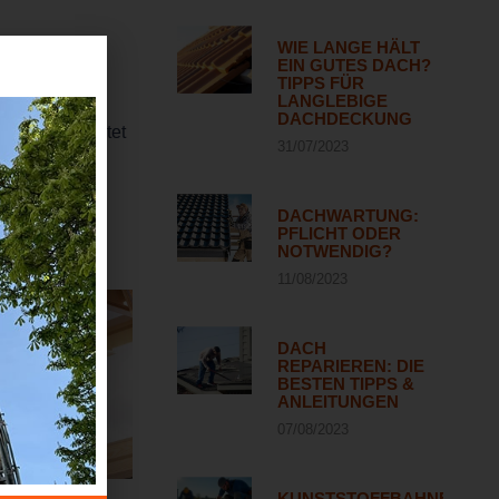
WIE LANGE HÄLT
EIN GUTES DACH?
der perfekte
TIPPS FÜR
LANGLEBIGE
sein. Im
DACHDECKUNG
en Dächern bietet
31/07/2023
DACHWARTUNG:
PFLICHT ODER
NOTWENDIG?
11/08/2023
DACH
REPARIEREN: DIE
BESTEN TIPPS &
ANLEITUNGEN
07/08/2023
KUNSTSTOFFBAHNEN