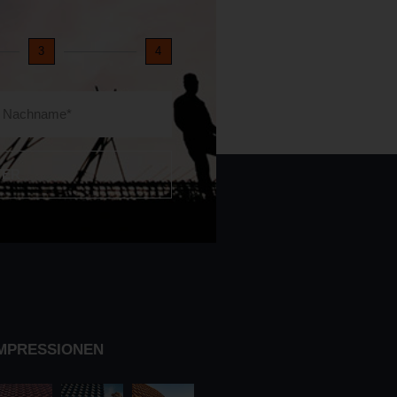
3
4
TER
MPRESSIONEN