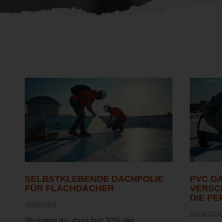
SELBSTKLEBENDE DACHFOLIE
PVC D
FÜR FLACHDÄCHER
VERSCH
IE PE
15/09/2024
15/09/2024
Wusstest du, dass fast 30% der