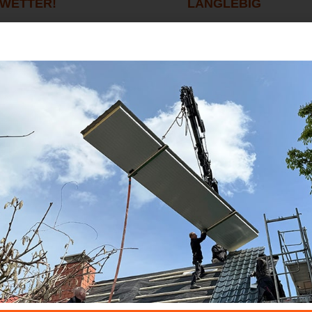
 WETTER!
LANGLEBIG
14/09/2024
platten sind die perfekte
Ein Kunststoffdach kann 
r jeden, der nach einer
Schutz für dein Zuhause 
ten Option sucht. Diese Platten
Vergleich zu traditionell
t nur robust,
es viele Vorteile. Es
FAHREN...
MEHR ERFAHREN...