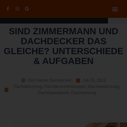
SIND ZIMMERMANN UND
DACHDECKER DAS
GLEICHE? UNTERSCHIEDE
& AUFGABEN
Der Hanse Dachdecker
Juli 25, 2023
Dachdämmung
,
Dachdeckerleistungen
,
Dacheindeckung
,
Dachreparaturen
,
Dachwartung