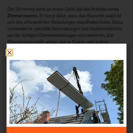
Die Sicherheit steht an erster Stelle bei den Arbeiten eines
Zimmermanns
. Er sorgt dafür, dass das Bauwerk stabil ist
und den erforderlichen Belastungen standhalten kann. Dazu
verwendet er spezielle Berechnungen und Statikkenntnisse,
um die richtigen Dimensionierungen vorzunehmen. Ein
Zimmermann weiß genau, wie er Balken und andere
Elemente positionieren muss, um die Tragfähigkeit des
Bauwerks zu gewährleisten.
EINBAU VON FENSTERN, TÜREN
UND ANDEREN BAUELEMENTEN
AUS HOLZ
Zimmerleute
sind auch für den Einbau von Fenstern, Türen
und anderen Bauelementen aus Holz verantwortlich. Sie
stellen sicher, dass diese ordnungsgemäß funktionieren und
bauen sie fachgerecht ein. Dabei achten sie auf eine gute
Isolierung und Abdichtung, um Energieverluste zu
minimieren.