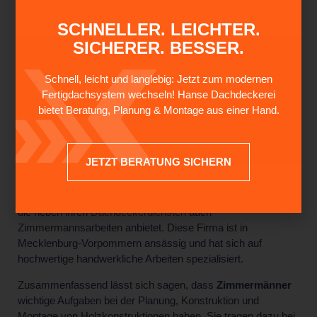
REPARATUR UND
SCHNELLER. LEICHTER.
INSTANDHALTUNG
SICHERER. BESSER.
BESTEHENDER HOLZBAUTEN
Neben dem Neubau kümmern sich
Zimmermänner
auch
Schnell, leicht und langlebig: Jetzt zum modernen
um die Reparatur und Instandhaltung bestehender
Fertigdachsystem wechseln! Hanse Dachdeckerei
Holzbauten. Sie überprüfen die Konstruktion auf Schäden
bietet Beratung, Planung & Montage aus einer Hand.
oder Verschleißerscheinungen und führen entsprechende
Reparaturen durch. Durch
regelmäßige Wartungsarbeiten
sorgen sie dafür, dass das Gebäude in einem guten Zustand
JETZT BERATUNG SICHERN
bleibt.
In Rostock gibt es beispielsweise die
Hanse Dachdeckerei
,
die neben ihren
Dachdeckerdiensten
auch
Zimmermannsarbeiten anbietet. Diese Firma ist in
Mecklenburg-Vorpommern ansässig und hat sich auf
hochwertige handwerkliche Arbeiten spezialisiert.
Zusammenfassend lässt sich sagen, dass
Zimmermänner
wichtige Aufgaben bei der Planung, Konstruktion und
Montage von Holzkonstruktionen haben. Sie tragen dazu bei,