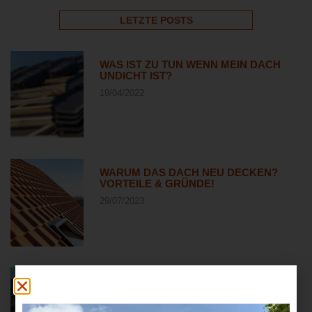
LETZTE POSTS
WAS IST ZU TUN WENN MEIN DACH
UNDICHT IST?
19/04/2022
WARUM DAS DACH NEU DECKEN?
VORTEILE & GRÜNDE!
29/07/2023
PVC DACHBAHN VERSCHWEISSEN: S
O GELINGT DIE PERFEKTE NAHT!
15/09/2024