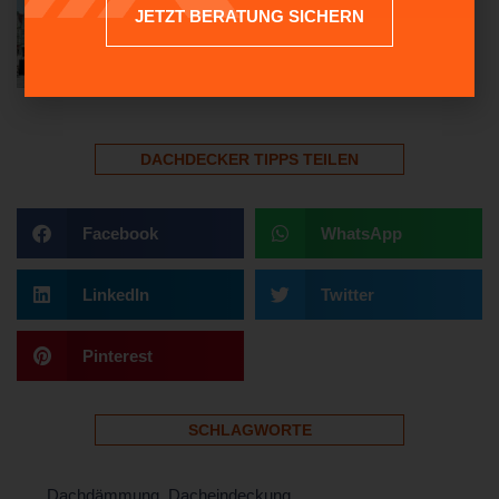
JETZT BERATUNG SICHERN
05/08/2023
DACHDECKER TIPPS TEILEN
Facebook
WhatsApp
LinkedIn
Twitter
Pinterest
SCHLAGWORTE
Dachdämmung
,
Dacheindeckung
,