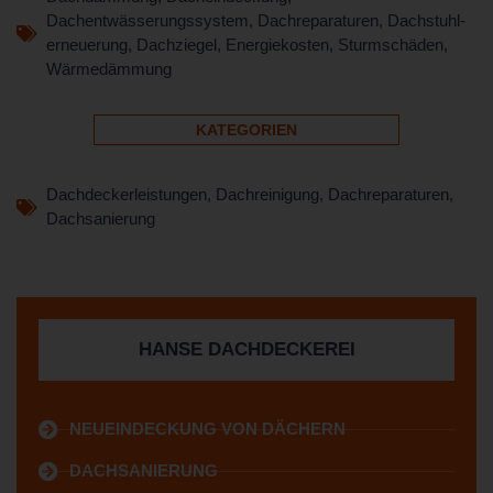
Dachentwässerungssystem
,
Dachreparaturen
,
Dachstuhl­
erneuerung
,
Dachziegel
,
Energiekosten
,
Sturmschäden
,
Wärmedämmung
KATEGORIEN
Dachdeckerleistungen
,
Dachreinigung
,
Dachreparaturen
,
Dachsanierung
HANSE DACHDECKEREI
NEUEINDECKUNG VON DÄCHERN
DACHSANIERUNG