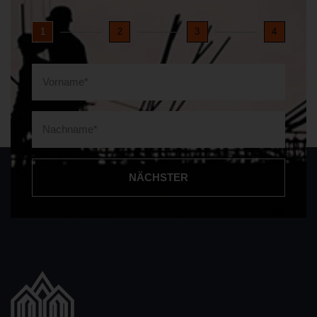
1
2
3
4
NÄCHSTER
Alternative: