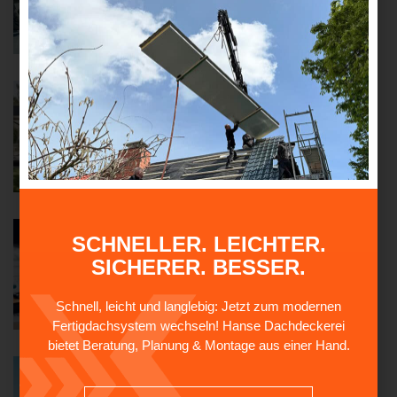
KUNSTSTOFFDACH FÜR DEIN
ZUHAUSE – LEICHT UND LANGLEBIG
14/09/2024
DACHSANIERUNG: VORSCHRIFTEN,
SCHNELLER. LEICHTER.
KOSTEN & FÖRDERUNG
SICHERER. BESSER.
03/08/2023
Schnell, leicht und langlebig: Jetzt zum modernen
Fertigdachsystem wechseln! Hanse Dachdeckerei
bietet Beratung, Planung & Montage aus einer Hand.
DACHDECKER IN ROSTOCK: TOP
EXPERTEN FÜR IHR DACH