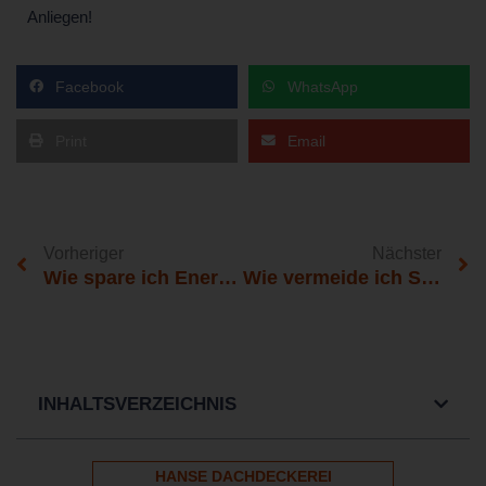
Anliegen!
Facebook
WhatsApp
Print
Email
Vorheriger
Nächster
Wie spare ich Energiekosten durch Wärmedämmung?
Wie vermeide ich Schimmelbildung mit einem neuen Fassadenanstrich?
INHALTSVERZEICHNIS
HANSE DACHDECKEREI