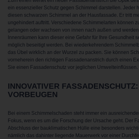
Zum einen wertet ein neuer Fassadenanstrich die Optik de
ein essenzieller Schutz gegen Schimmel darstellen. Jeder 
diesen schwarzen Schimmel an der Hausfassade. Er tritt me
ungehindert auftritt. Verschiedene Schimmelarten können 
gelangen oder wachsen von innen nach außen und werden d
Innenräumen kann dieser eine Gefahr für Ihre Gesundheit se
möglich beseitigt werden. Bei wiederkehrendem Schimmelbef
das Übel wirklich an der Wurzel zu packen. Sie können Sc
vorneherein den richtigen Fassadenanstrich durch einen E
Sie einen Fassadenschutz vor jeglichen Umwelteinflüssen.
INNOVATIVER FASSADENSCHUTZ:
VORBEUGEN
Bei einem Schimmelschaden steht immer ein ausreichende
Fokus, wenn es um die Forschung der Ursache geht. Der F
Abschluss der bauklimatischen Hülle eine besonders wichti
nämlich das dahinter liegende Mauerwerk vor einer Durchfeu