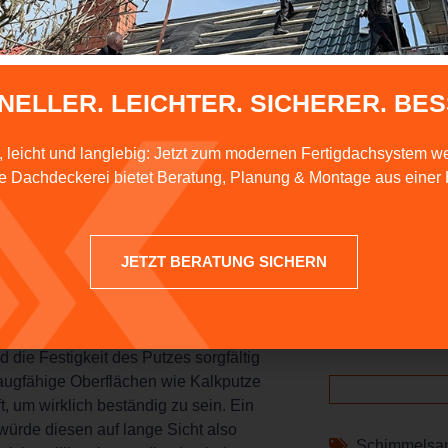
NELLER. LEICHTER. SICHERER. BES
DAC
, leicht und langlebig: Jetzt zum modernen Fertigdachsystem w
 Dachdeckerei bietet Beratung, Planung & Montage aus einer
Faceboo
IGE
JETZT BERATUNG SICHERN
LinkedIn
des Ist-Zustands durchgeführt. Dabei fällt
Pinteres
 ob Mängel wie Hohlstellen oder
 die Festigkeit des Putzes sorgfältig
ugfähige Oberflächen wie Kalkputze
t, um wirklich beständig zu sein. Ein
würde diesen auf lange Sicht also
Schimmelsa