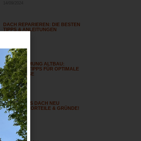
14/09/2024
DACH REPARIEREN: DIE BESTEN
TIPPS & ANLEITUNGEN
07/08/2023
DACHDÄMMUNG ALTBAU:
EXPERTENTIPPS FÜR OPTIMALE
ERGEBNISSE
11/08/2023
WARUM DAS DACH NEU
DECKEN? VORTEILE & GRÜNDE!
29/07/2023