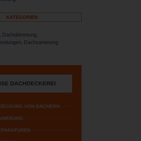
KATEGORIEN
,
Dachdämmung
,
eistungen
,
Dachsanierung
SE DACHDECKEREI
DECKUNG VON DÄCHERN
ANIERUNG
EPARATUREN