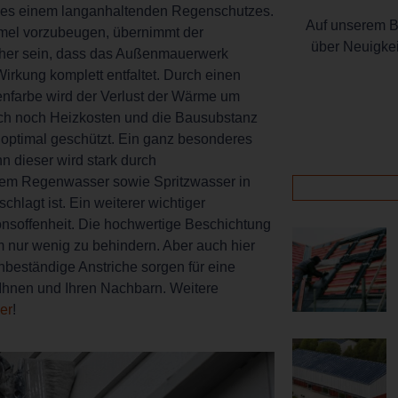
arf es einem langanhaltenden Regenschutzes.
Auf unserem Bl
mmel vorzubeugen, übernimmt der
über Neuigke
cher sein, dass das Außenmauerwerk
rkung komplett entfaltet. Durch einen
denfarbe wird der Verlust der Wärme um
auch noch Heizkosten und die Bausubstanz
optimal geschützt. Ein ganz besonderes
 dieser wird stark durch
dem Regenwasser sowie Spritzwasser in
hlagt ist. Ein weiterer wichtiger
onsoffenheit. Die hochwertige Beschichtung
 nur wenig zu behindern. Aber auch hier
beständige Anstriche sorgen für eine
 Ihnen und Ihren Nachbarn. Weitere
ier
!