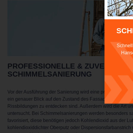
SCH
Schnell
Hanse
PROFESSIONELLE & ZUVERLÄSS
SCHIMMELSANIERUNG
Vor der Ausführung der Sanierung wird eine präzise Analyse 
ein genauer Blick auf den Zustand des Fassadenputzes und
Rissbildungen zu entdecken sind. Außerdem wird die Art und
untersucht. Bei Schimmelsanierungen werden besonders sa
favorisiert, diese benötigen jedoch Kohlendioxid aus der Luf
kohlendioxiddichter Oberputz oder Dispersionsfarbanstrich 