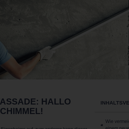
FASSADE: HALLO
INHALTSV
SCHIMMEL!
Wie vermei
einem neue