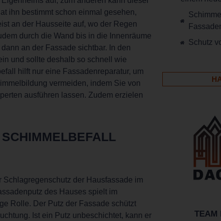
s Eigenheims auf, zum anderen kann dieser
hat ihn bestimmt schon einmal gesehen,
Schimmel
ist an der Hausseite auf, wo der Regen
Fassaden
zudem durch die Wand bis in die Innenräume
Schutz v
ann an der Fassade sichtbar. In den
in und sollte deshalb so schnell wie
all hilft nur eine Fassadenreparatur, um
H
himmelbildung vermeiden, indem Sie von
xperten ausführen lassen. Zudem erzielen
 SCHIMMELBEFALL
r Schlagregenschutz der Hausfassade im
assadenputz des Hauses spielt im
ge Rolle. Der Putz der Fassade schützt
TEAM 
chtung. Ist ein Putz unbeschichtet, kann er