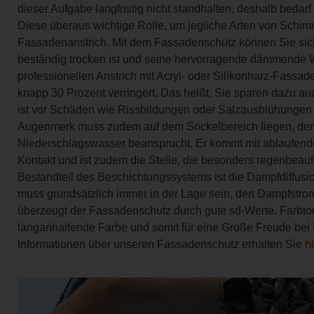
dieser Aufgabe langfristig nicht standhalten, deshalb bed
Diese überaus wichtige Rolle, um jegliche Arten von Schi
Fassadenanstrich. Mit dem Fassadenschutz können Sie si
beständig trocken ist und seine hervorragende dämmende Wi
professionellen Anstrich mit Acryl- oder Silikonharz-Fassa
knapp 30 Prozent verringert. Das heißt, Sie sparen dazu 
ist vor Schäden wie Rissbildungen oder Salzausblühungen 
Augenmerk muss zudem auf dem Sockelbereich liegen, denn
Niederschlagswasser beansprucht. Er kommt mit ablaufen
Kontakt und ist zudem die Stelle, die besonders regenbeaufsc
Bestandteil des Beschichtungssystems ist die Dampfdiffusi
muss grundsätzlich immer in der Lage sein, den Dampfstrom
überzeugt der Fassadenschutz durch gute sd-Werte. Farbton
langanhaltende Farbe und somit für eine Große Freude bei
Informationen über unseren Fassadenschutz erhalten Sie
h