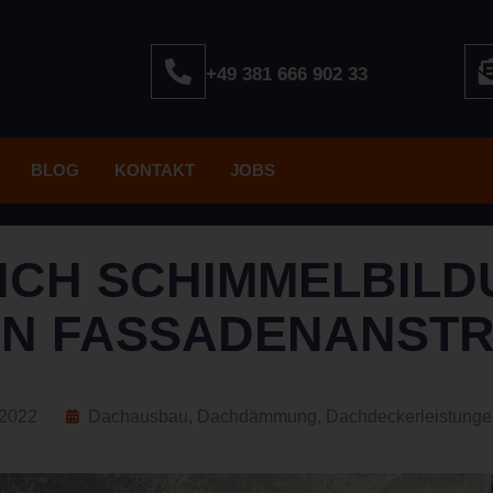
+49 381 666 902 33
BLOG
KONTAKT
JOBS
 ICH SCHIMMELBILD
EN FASSADENANSTR
 2022
Dachausbau
,
Dachdämmung
,
Dachdeckerleistunge