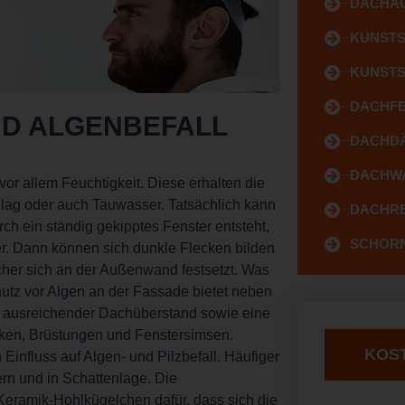
DACHA
KUNST
KUNST
DACHFE
ND ALGENBEFALL
DACHD
DACHW
r allem Feuchtigkeit. Diese erhalten die
lag oder auch Tauwasser. Tatsächlich kann
DACHRE
ch ein ständig gekipptes Fenster entsteht,
SCHORN
. Dann können sich dunkle Flecken bilden
her sich an der Außenwand festsetzt. Was
chutz vor Algen an der Fassade bietet neben
 ausreichender Dachüberstand sowie eine
ken, Brüstungen und Fenstersimsen.
KOS
nfluss auf Algen- und Pilzbefall. Häufiger
ern und in Schattenlage. Die
Keramik-Hohlkügelchen dafür, dass sich die