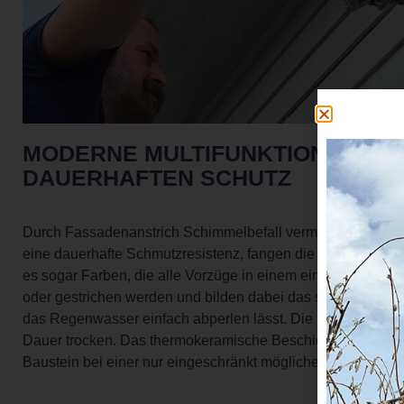
MODERNE MULTIFUNKTIONSFARB
DAUERHAFTEN SCHUTZ
Durch Fassadenanstrich Schimmelbefall vermeiden: Eine Vie
eine dauerhafte Schmutzresistenz, fangen die Sonne ein od
es sogar Farben, die alle Vorzüge in einem einzigen Produkt
oder gestrichen werden und bilden dabei das sogenannte
das Regenwasser einfach abperlen lässt. Die Funktionswei
Dauer trocken. Das thermokeramische Beschichtungssystem 
Baustein bei einer nur eingeschränkt möglichen Fassadens