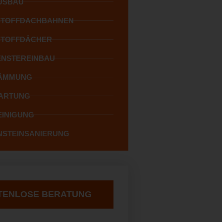
USBAU
STOFFDACHBAHNEN
STOFFDÄCHER
NSTEREINBAU
ÄMMUNG
ARTUNG
INIGUNG
STEINSANIERUNG
TENLOSE BERATUNG