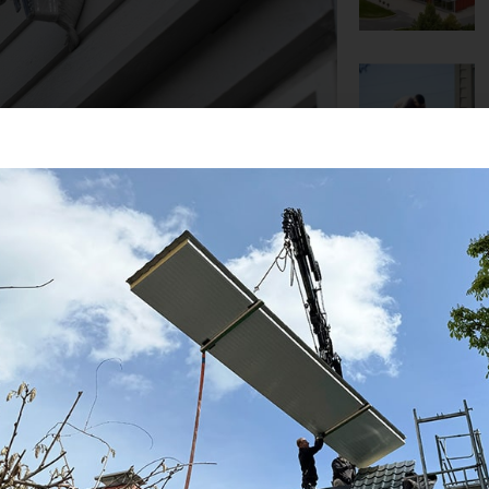
EN FÜR EINEN
lzahl von Multifunktionsfarben sorgen für
er sind überaus dehnfähig. Daneben gibt
 vereinen. Diese können gespritzt, gerollt
 thermokeramische Membran aus, welches
se des Materials hält die Außenwand auf
erweist sich zudem als nützlicher
anierung.