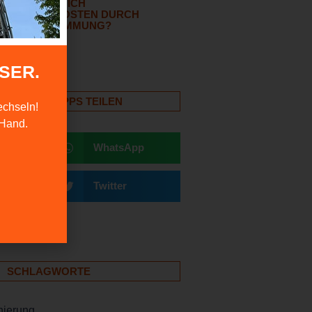
WIE SPARE ICH
ENERGIEKOSTEN DURCH
WÄRMEDÄMMUNG?
30/03/2022
SER.
HDECKER TIPPS TEILEN
echseln!
 Hand.
k
WhatsApp
Twitter
t
SCHLAGWORTE
nierung